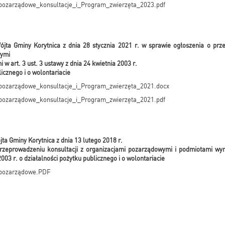
_pozarządowe_konsultacje_i_Program_zwierzęta_2023.pdf
jta Gminy Korytnica z dnia 28 stycznia 2021 r.
w sprawie ogłoszenia o prze
wymi
w art. 3 ust. 3 ustawy z dnia 24 kwietnia 2003 r.
licznego i o wolontariacie
_pozarządowe_konsultacje_i_Program_zwierzęta_2021.docx
_pozarządowe_konsultacje_i_Program_zwierzęta_2021.pdf
ta Gminy Korytnica z dnia 13 lutego 2018 r.
rzeprowadzeniu konsultacji z organizacjami pozarządowymi i podmiotami wym
2003 r. o działalności pożytku publicznego i o wolontariacie
_pozarządowe.PDF