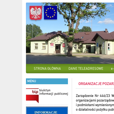
STRONA GŁÓWNA
DANE TELEADRESOWE
e
MENU
ORGANIZACJE POZA
Z
arządzenie Nr 446/23 Wó
organizacjami pozarządo
i podmiotami wymienionymi 
o działalności pożytku pub