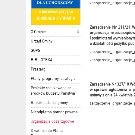
zarządzenie_organizacje
Z
arządzenie Nr 211/21 Wó
O Gminie
organizacjami pozarządo
i podmiotami wymienionymi 
Urząd Gminy
o działalności pożytku pub
GOPS
zarządzenie_organizacje
zarządzenie_organizacje
BIBLIOTEKA
Przetargi
Plany, programy, strategie
Zarządzenie Nr 327/18 Wój
Projekty realizowane ze
w sprawie ogłoszenia o p
środków budżetu Państwa
ustawy z dnia 24 kwietnia 
Raport o stanie gminy
zarządzenie_organizacje
Nieodpłatna pomoc prawna
Organizacje pozarządowe
Działania do Planu