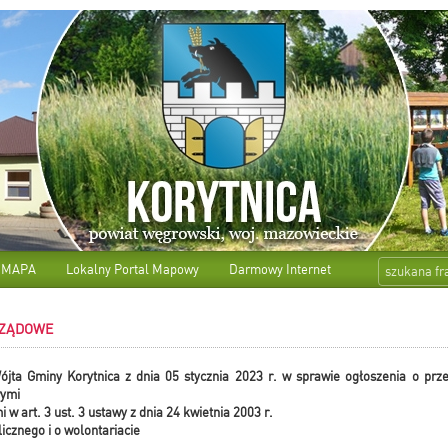
-MAPA
Lokalny Portal Mapowy
Darmowy Internet
RZĄDOWE
jta Gminy Korytnica z dnia 05 stycznia 2023 r.
w sprawie ogłoszenia o prze
wymi
w art. 3 ust. 3 ustawy z dnia 24 kwietnia 2003 r.
licznego i o wolontariacie