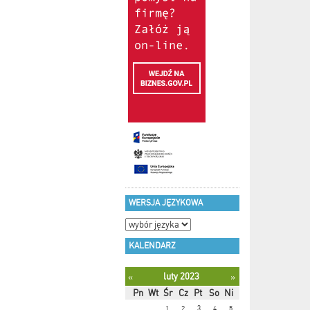
WERSJA JĘZYKOWA
KALENDARZ
luty 2023
«
»
Pn
Wt
Śr
Cz
Pt
So
Ni
1
2
3
4
5