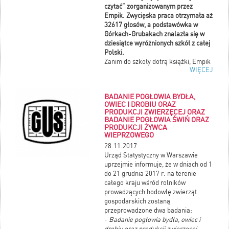
czytać” zorganizowanym przez
Empik. Zwycięska praca otrzymała aż
32617 głosów, a podstawówka w
Górkach-Grubakach znalazła się w
dziesiątce wyróżnionych szkół z całej
Polski.
Zanim do szkoły dotrą książki, Empik
WIĘCEJ
podziękuje mieszkańcom za ich
zaangażowanie. Już od godziny 11.00
specjalni wysłannicy Empiku będą
BADANIE POGŁOWIA BYDŁA,
ogłaszać sukces podstawówki w
OWIEC I DROBIU ORAZ
całym miasteczku. A o godzinie 12.00
PRODUKCJI ZWIERZĘCEJ ORAZ
nastąpi uroczyste przekazanie tysiąca
BADANIE POGŁOWIA ŚWIŃ ORAZ
nowych książek do szkolnej
PRODUKCJI ŻYWCA
WIEPRZOWEGO
biblioteki.
28.11.2017
Urząd Statystyczny w Warszawie
uprzejmie informuje, że w dniach od 1
do 21 grudnia 2017 r. na terenie
całego kraju wśród rolników
prowadzących hodowlę zwierząt
gospodarskich zostaną
przeprowadzone dwa badania:
-
Badanie pogłowia bydła, owiec i
drobiu oraz produkcji zwierzęcej
,