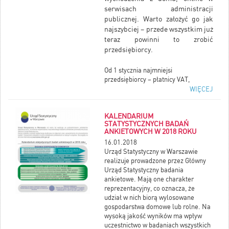
serwisach administracji
publicznej. Warto założyć go jak
najszybciej – przede wszystkim już
teraz powinni to zrobić
przedsiębiorcy.
Od 1 stycznia najmniejsi
przedsiębiorcy – płatnicy VAT,
zatrudniający do 10 osób, o obrotach
WIĘCEJ
nieprzekraczających 2 mln euro
rocznie (także prowadzący
KALENDARIUM
jednoosobowe działalności
STATYSTYCZNYCH BADAŃ
gospodarcze) - najpóźniej do 26
ANKIETOWYCH W 2018 ROKU
lutego 2018 r. po raz pierwszy muszą
16.01.2018
wysłać do systemu Ministerstwa
Urząd Statystyczny w Warszawie
Finansów Jednolity Plik Kontrolny
realizuje prowadzone przez Główny
(JPK_VAT). JPK_VAT przesyła się
Urząd Statystyczny badania
wyłącznie elektronicznie
.
ankietowe. Mają one charakter
reprezentacyjny, co oznacza, że
udział w nich biorą wylosowane
gospodarstwa domowe lub rolne. Na
wysoką jakość wyników ma wpływ
uczestnictwo w badaniach wszystkich