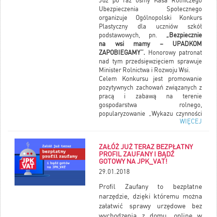
Już po raz ósmy Kasa Rolniczego
Ubezpieczenia Społecznego
organizuje Ogólnopolski Konkurs
Plastyczny dla uczniów szkół
podstawowych, pn.
„Bezpiecznie
na wsi mamy – UPADKOM
ZAPOBIEGAMY’’.
Honorowy patronat
nad tym przedsięwzięciem sprawuje
Minister Rolnictwa i Rozwoju Wsi.
Celem Konkursu jest promowanie
pozytywnych zachowań związanych z
pracą i zabawą na terenie
gospodarstwa rolnego,
popularyzowanie „Wykazu czynności
WIĘCEJ
szczególnie niebezpiecznych
związanych z prowadzeniem
gospodarstwa rolnego, których nie
ZAŁÓŻ JUŻ TERAZ BEZPŁATNY
wolno powierzać dzieciom poniżej 16
PROFIL ZAUFANY I BĄDŹ
lat”,
ze szczególnym uwzględnieniem
GOTOWY NA JPK_VAT!
zagadnień związanych z
29.01.2018
zapobieganiem upadkom osób
w gospodarstwie rolnym.
Profil Zaufany to bezpłatne
narzędzie, dzięki któremu można
załatwić sprawy urzędowe bez
wychodzenia z domu, online w