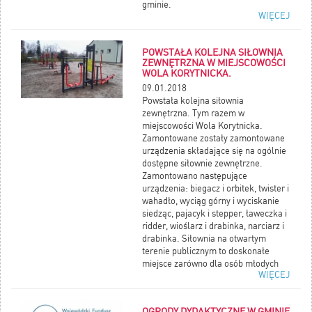
gminie.
WIĘCEJ
Jeżeli masz stałe zameldowanie, to
znaczy, że Twoje nazwisko jest w
rejestrze wyborcóww gminie, w której
POWSTAŁA KOLEJNA SIŁOWNIA
jesteś zameldowany. Będziesz mógł
ZEWNĘTRZNA W MIEJSCOWOŚCI
oddać głos.
WOLA KORYTNICKA.
Jeśli jednak jesteś zameldowany na
09.01.2018
pobyt czasowy, albo w ogóle nie masz
Powstała kolejna siłownia
meldunku, to nie ma Cię w rejestrze
zewnętrzna. Tym razem w
wyborców i nie będziesz mógł
miejscowości Wola Korytnicka.
głosować w wyborach. Co masz
Zamontowane zostały zamontowane
zrobić?
urządzenia składające się na ogólnie
Więcej informajci oraz film w
dostępne siłownie zewnętrzne.
rozwinięcu wiadomośći.
Zamontowano następujące
urządzenia: biegacz i orbitek, twister i
wahadło, wyciąg górny i wyciskanie
siedząc, pajacyk i stepper, ławeczka i
ridder, wioślarz i drabinka, narciarz i
drabinka. Siłownia na otwartym
terenie publicznym to doskonałe
miejsce zarówno dla osób młodych
WIĘCEJ
aktywnych, jak i ludzi starszych, które
cenią sobie zdrowy styl życia. Jest to
nie tylko ciekawe miejsce spotkań i
OGRODY DYDAKTYCZNE W GMINIE