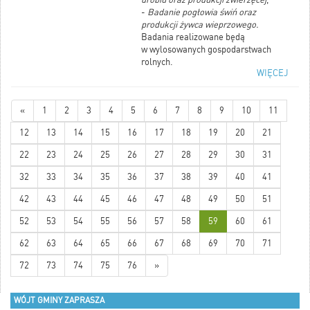
-
Badanie pogłowia świń oraz
produkcji żywca wieprzowego.
Badania realizowane będą
w wylosowanych gospodarstwach
rolnych.
WIĘCEJ
W terminie
od 1 do 5 grudnia br.
na
stronie internetowej
http://www.stat.gov.pl
będzie
«
1
2
3
4
5
6
7
8
9
10
11
możliwość samodzielnego
wypełnienia ankiet. GUS przygotował
12
13
14
15
16
17
18
19
20
21
aplikację, poprzez którą będzie
można wypełnić formularz (dane
22
23
24
25
26
27
28
29
30
31
potrzebne do logowania wylosowane
gospodarstwa otrzymały pocztą wraz
32
33
34
35
36
37
38
39
40
41
z listem Prezesa GUS). Jeżeli
42
43
44
45
46
wylosowany respondent nie skorzysta
47
48
49
50
51
z możliwości wypełnienia formularza
52
53
54
55
56
57
58
59
60
61
przez Internet, to od 6 do 21 grudnia
2017 r. z gospodarstwem skontaktuje
62
63
64
65
66
67
68
69
70
71
się (osobiście lub telefonicznie)
ankieter Urzędu Statystycznego.
72
73
74
75
76
»
WÓJT GMINY ZAPRASZA