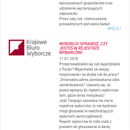
wylosowanych gospodarstw oraz
udzielenie wyczerpujących
odpowiedzi.
Przez cały rok, równocześnie,
prowadzonych jest wiele badań.
WIĘCEJ
Stopień ich realizacji i dane
pozyskane z każdego gospodarstwa
(nawet jednoosobowego) są istotne
WYBORCO! SPRAWDŹ, CZY
dla całego procesu badawczego i
JESTEŚ W REJESTRZE
jakości pozyskanych informacji.
WYBORCÓW!
W rozwinięciu wiadomośc
11.01.2018
Kalendarium statystycznych badań
Przeprowadzałeś się lub wyjeżdżałeś
ankietowych w 2018 roku.
z Polski? Wyjechałeś ze swojej
miejscowości na studia lub do pracy?
Zmieniałeś adres zamieszkania albo
zameldowania? Upewnij się, że
jesteś wpisany do rejestru wyborców
tam, gdzie teraz mieszkasz!
Jeśli Twojego nazwiska nie ma w
rejestrze wyborców, to nie będziesz
mógł głosować w nadchodzących
wyborach samorządowych.
Rejestr wyborców to lista osób z
prawem do głosowania w danej