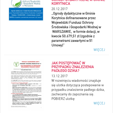
integracji, ale również interesujący
KORYTNICA
obiekt małej architektury.
20.12.2017
„Ogrody dydaktyczne w Gminie
Korytnica dofinansowane przez
Wojewódzki Fundusz Ochrony
Środowiska i Gospodarki Wodnej w
WARSZAWIE, w formie dotacji, w
kwocie 50.679,51 zł (zgodnie z
parametrami zawartymi w §1
Umowy)”
WIĘCEJ
JAK POSTĘPOWAĆ W
PRZYPADKU ZNALEZIENIA
PADŁEGO DZIKA?
13.12.2017
W rozwinięciu wiadomości znajduje
się ulotka dotycząca postepowanie w
przypadku znalezienie padłego dzika,
zachecamy do zapoznania się.
POBIERZ ulotkę
WIĘCEJ