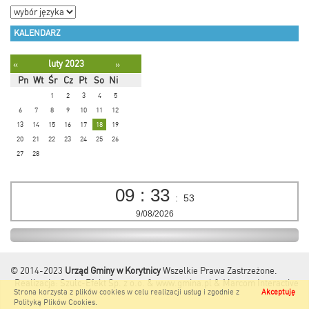
KALENDARZ
luty 2023
«
»
Pn
Wt
Śr
Cz
Pt
So
Ni
1
2
3
4
5
6
7
8
9
10
11
12
13
14
15
16
17
18
19
20
21
22
23
24
25
26
27
28
09
:
33
:
54
9/08/2026
© 2014-2023
Urząd Gminy w Korytnicy
Wszelkie Prawa Zastrzeżone.
Realizacja:
Szulc-Efekt Sp. z o.o. & www.gmina.pl
&
Marcom Interactive
Strona korzysta z plików cookies w celu realizacji usług i zgodnie z
Akceptuję
Polityką Plików Cookies
.