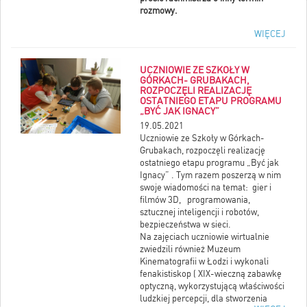
rozmowy.
WIĘCEJ
Pytania wyłącznie z formularza
spisowego
W czasie spisu rachmistrz będzie
UCZNIOWIE ZE SZKOŁY W
odczytywać po kolei pytania
GÓRKACH- GRUBAKACH,
formularza spisowego – ich treść jest
ROZPOCZĘLI REALIZACJĘ
dostępna na stronie
OSTATNIEGO ETAPU PROGRAMU
https://spis.gov.pl/lista-pytan-w-
„BYĆ JAK IGNACY”
nsp-2021/
. W żadnym razie nie może
19.05.2021
on wychodzić poza ten zakres i pytać
Uczniowie ze Szkoły w Górkach-
np. o majątek, oszczędności, numer
Grubakach, rozpoczęli realizację
konta, posiadane nieruchomości,
ostatniego etapu programu „Być jak
sposób spędzania wolnego czasu, czy
Ignacy” . Tym razem poszerzą w nim
planowane wyjazdy i ich terminy.
swoje wiadomości na temat: gier i
Więcej informacji w rozwinięciu.
filmów 3D, programowania,
sztucznej inteligencji i robotów,
bezpieczeństwa w sieci.
Na zajęciach uczniowie wirtualnie
zwiedzili również Muzeum
Kinematografii w Łodzi i wykonali
fenakistiskop ( XIX-wieczną zabawkę
optyczną, wykorzystującą właściwości
ludzkiej percepcji, dla stworzenia