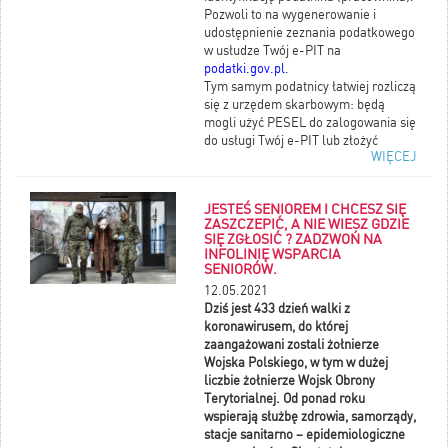
Pozwoli to na wygenerowanie i
udostępnienie zeznania podatkowego
w usłudze Twój e-PIT na
podatki.gov.pl
.
Tym samym podatnicy łatwiej rozliczą
się z urzędem skarbowym: będą
mogli użyć PESEL do zalogowania się
do usługi Twój e-PIT lub złożyć
WIĘCEJ
zeznanie podatkowe przy użyciu
bezpłatnej aplikacji e-Deklaracje
dostępnej na podatki.gov.pl. Oznacza
JESTEŚ SENIOREM I CHCESZ SIĘ
to dla nich również możliwość
ZASZCZEPIĆ, A NIE WIESZ GDZIE
skorzystania z ulg i odliczeń oraz
SIĘ ZGŁOSIĆ ? ZADZWOŃ NA
otrzymania zwrotu nadpłaty podatku.
INFOLINIĘ WSPARCIA
https://www.gov.pl/web/kas/od-1-
SENIORÓW.
czerwca-cudzoziemcy-moga-
12.05.2021
wystapic-o-nadanie-pesel-do-
Dziś jest 433 dzień walki z
celow-podatkowych
koronawirusem, do której
zaangażowani zostali żołnierze
Wojska Polskiego, w tym w dużej
liczbie żołnierze Wojsk Obrony
Terytorialnej. Od ponad roku
wspierają służbę zdrowia, samorządy,
stacje sanitarno – epidemiologiczne