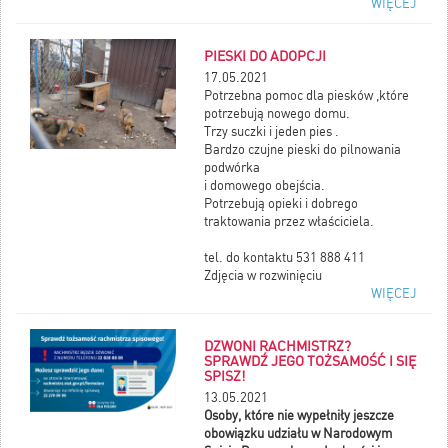
WIĘCEJ
wrażenia ruchu szybko
przesuwających się obrazków).
Poznają technologię wirtualnej
PIESKI DO ADOPCJI
rzeczywistości, zagadnienia związane
z robotyką i sztuczną inteligencją.
17.05.2021
7 maja rozpoczęli kilkudniową
Potrzebna pomoc dla piesków ,które
przygodę z programowaniem. Pani
potrzebują nowego domu.
Karolina Durma poprowadzi serię
Trzy suczki i jeden pies .
warsztatów z robotyki, gdzie
Bardzo czujne pieski do pilnowania
uczniowie klasy II nauczą się
podwórka
budować roboty i programować je z
i domowego obejścia.
wykorzystaniem aplikacji Lego WeDo
Potrzebują opieki i dobrego
i Scratch. Zaś 11,12 maja odbędą się
traktowania przez właściciela.
spotkania online w obecności trenera
„FREE Fundacji Rozwoju Edukacji
tel. do kontaktu 531 888 411
Elektronicznej” Rafała
Zdjęcia w rozwinięciu
Andrykowskiego, który następnie
WIĘCEJ
sam poprowadzi zajęcia w ramach
programu „Kod do przyszłości”
DZWONI RACHMISTRZ?
W tym etapie programu
tematem
SPRAWDŹ JEGO TOŻSAMOŚĆ I SIĘ
pracy konkursowej jest
SPISZ!
przygotowanie projektu dotyczącego
13.05.2021
tego, jak nowa technologia i
Osoby, które nie wypełniły jeszcze
technologia przyszłości, może pomóc
obowiązku udziału w Narodowym
ludziom w codziennym życiu
.