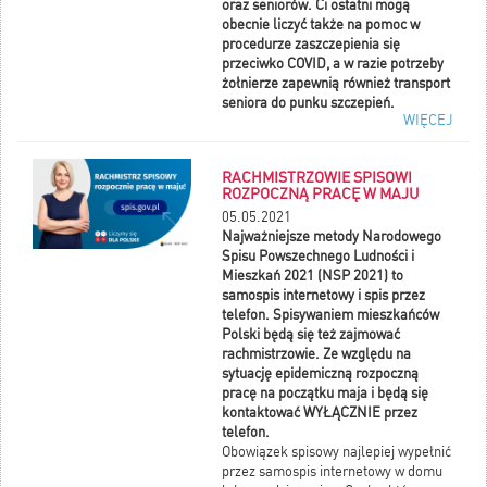
oraz seniorów. Ci ostatni mogą
obecnie liczyć także na pomoc w
procedurze zaszczepienia się
przeciwko COVID, a w razie potrzeby
żołnierze zapewnią również transport
seniora do punku szczepień.
WIĘCEJ
Od momentu ogłoszenia i
wprowadzenia w życie Narodowego
Programu Szczepień przeciwko
RACHMISTRZOWIE SPISOWI
COVID-19, tj. od 5 grudnia 2020 roku,
ROZPOCZNĄ PRACĘ W MAJU
m. in. na żołnierzach, w tym
05.05.2021
żołnierzach WOT, spoczął nowy
Najważniejsze metody Narodowego
obowiązek, związany ze wsparciem
Spisu Powszechnego Ludności i
szczepień. W pierwszej kolejności
Mieszkań 2021 (NSP 2021) to
tego typu wsparciem ze strony
samospis internetowy i spis przez
żołnierzy 5 Mazowieckiej Brygady
telefon. Spisywaniem mieszkańców
Obrony Terytorialnej objęci zostali
Polski będą się też zajmować
seniorzy.
rachmistrzowie. Ze względu na
Szczegóły w rozwinięciu wiadomości.
sytuację epidemiczną rozpoczną
pracę na początku maja i będą się
kontaktować WYŁĄCZNIE przez
telefon.
Obowiązek spisowy najlepiej wypełnić
przez samospis internetowy w domu