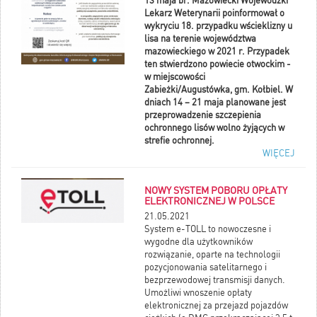
13 maja br. Mazowiecki Wojewódzki
Lekarz Weterynarii poinformował o
wykryciu 18. przypadku wścieklizny u
lisa na terenie województwa
mazowieckiego w 2021 r. Przypadek
ten stwierdzono powiecie otwockim -
w miejscowości
Zabieżki/Augustówka, gm. Kołbiel. W
dniach 14 – 21 maja planowane jest
przeprowadzenie szczepienia
ochronnego lisów wolno żyjących w
strefie ochronnej.
WIĘCEJ
NOWY SYSTEM POBORU OPŁATY
ELEKTRONICZNEJ W POLSCE
21.05.2021
System e-TOLL to nowoczesne i
wygodne dla użytkowników
rozwiązanie, oparte na technologii
pozycjonowania satelitarnego i
bezprzewodowej transmisji danych.
Umożliwi wnoszenie opłaty
elektronicznej za przejazd pojazdów