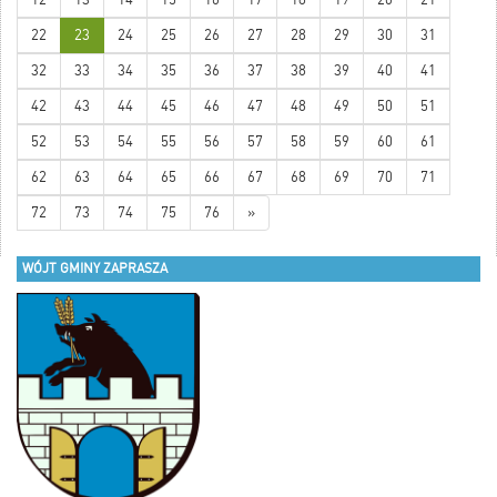
upominek małżonkowie otrzymali
podczas indywidualnych spotkań.
22
23
24
25
26
27
28
29
30
31
Ciąg dalszy wraz z galerią w
rozwinięciu wiadomości.
32
33
34
35
36
37
38
39
40
41
42
43
44
45
46
47
48
49
50
51
52
53
54
55
56
57
58
59
60
61
62
63
64
65
66
67
68
69
70
71
72
73
74
75
76
»
WÓJT GMINY ZAPRASZA