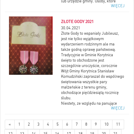
lub urzędzie gminy. Osoby, które
WIĘCEJ
preferują rozmowę telefoniczną,
powinny zadzwonić na infolinię
spisową dostępną pod numerem
ZŁOTE GODY 2021
22 279 99 99.
Jeśli jednak ktoś z ważnych powodów
30.04.2021
nie może spisać się z własnej
Złote Gody to wspaniały Jubileusz,
inicjatywy i skorzystać z żadnej z tych
jest nie tylko wyjątkowym
opcji, powinien spodziewać się
wydarzeniem rodzinnym ale ma
kontaktu ze strony rachmistrzów. Ich
także godną oprawę państwową.
praca rozpocznie się na początku
Tradycyjnie w Gminie Korytnica
maja. Do czasu poprawy sytuacji
święto to obchodzone jest
epidemicznej rachmistrzowie będą
szczególnie uroczyście, corocznie
pracować wyłącznie z
Wójt Gminy Korytnica Stanisław
wykorzystaniem telefonu. Na terenie
Komudziński zapraszał do wspólnego
województwa mazowieckiego
świętowania wszystkie pary
przewidziano wsparcie 2,5 tys.
małżeńskie z terenu gminy,
rachmistrzów spisowych.
obchodzące pięćdziesiątą rocznicę
Więcej informacji w rozwinięciu
ślubu.
wiadomości.
Niestety, ze względu na panujące
WIĘCEJ
obostrzenia sanitarne pary, które
zawarły małżeństwo w 1970 roku nie
mogły wspólnie celebrować Złotych
«
1
2
3
4
5
6
7
8
9
10
11
Godów.
Medale za Długoletnie
Pożycie Małżeńskie,
życzenia i słodki
12
13
14
15
16
17
18
19
20
21