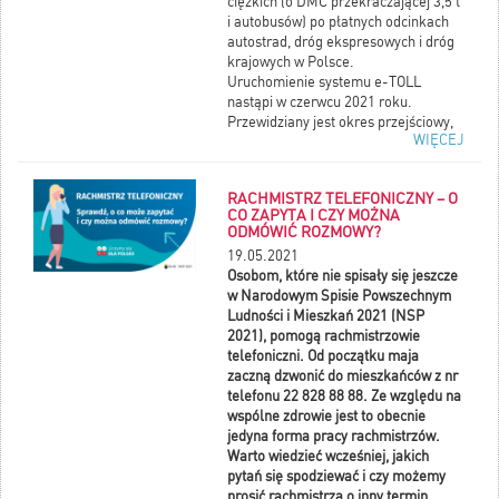
ciężkich (o DMC przekraczającej 3,5 t
i autobusów) po płatnych odcinkach
autostrad, dróg ekspresowych i dróg
krajowych w Polsce.
Uruchomienie systemu e-TOLL
nastąpi w czerwcu 2021 roku.
Przewidziany jest okres przejściowy,
WIĘCEJ
w którym funkcjonować będą oba
systemy poboru opłat – e-TOLL i
viaTOLL.
RACHMISTRZ TELEFONICZNY – O
POBIERZ ULOTKĘ PL
CO ZAPYTA I CZY MOŻNA
DOWNLOAD LEAFLET ENG
ODMÓWIĆ ROZMOWY?
19.05.2021
Osobom, które nie spisały się jeszcze
w Narodowym Spisie Powszechnym
Ludności i Mieszkań 2021 (NSP
2021), pomogą rachmistrzowie
telefoniczni. Od początku maja
zaczną dzwonić do mieszkańców z nr
telefonu 22 828 88 88. Ze względu na
wspólne zdrowie jest to obecnie
jedyna forma pracy rachmistrzów.
Warto wiedzieć wcześniej, jakich
pytań się spodziewać i czy możemy
prosić rachmistrza o inny termin