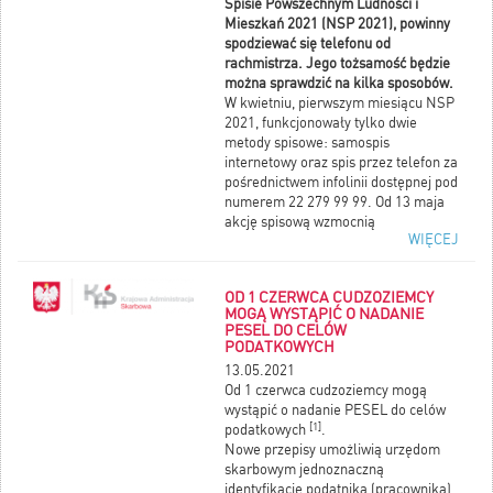
Spisie Powszechnym Ludności i
Mieszkań 2021 (NSP 2021), powinny
spodziewać się telefonu od
rachmistrza. Jego tożsamość będzie
można sprawdzić na kilka sposobów.
W kwietniu, pierwszym miesiącu NSP
2021, funkcjonowały tylko dwie
metody spisowe: samospis
internetowy oraz spis przez telefon za
pośrednictwem infolinii dostępnej pod
numerem 22 279 99 99. Od 13 maja
akcję spisową wzmocnią
WIĘCEJ
rachmistrzowie telefoniczni – będą
się oni kontaktować z osobami, które
jeszcze nie wypełniły formularza
OD 1 CZERWCA CUDZOZIEMCY
spisowego.
MOGĄ WYSTĄPIĆ O NADANIE
Ze względu na sytuację epidemiczną
PESEL DO CELÓW
wstrzymano do odwołania pracę
PODATKOWYCH
rachmistrzów w terenie. Nie będą oni
13.05.2021
odwiedzać mieszkań i prowadzić
Od 1 czerwca cudzoziemcy mogą
spisu w formie bezpośredniej
wystąpić o nadanie PESEL do celów
rozmowy.
[1]
podatkowych
.
Więcej informacji w rozwinięciu
Nowe przepisy umożliwią urzędom
wiadomości.
skarbowym jednoznaczną
identyfikację podatnika (pracownika).