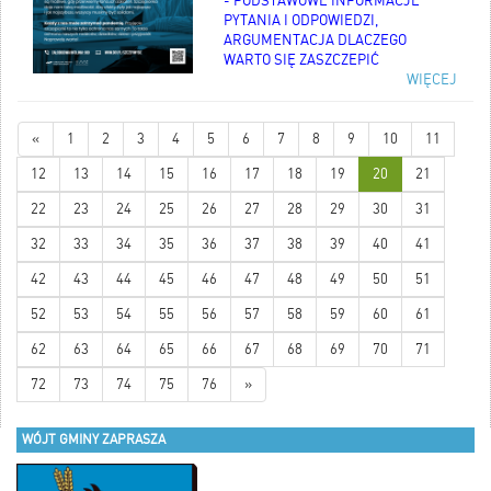
- PODSTAWOWE INFORMACJE
PYTANIA I ODPOWIEDZI,
ARGUMENTACJA DLACZEGO
WARTO SIĘ ZASZCZEPIĆ
WIĘCEJ
«
1
2
3
4
5
6
7
8
9
10
11
12
13
14
15
16
17
18
19
20
21
22
23
24
25
26
27
28
29
30
31
32
33
34
35
36
37
38
39
40
41
42
43
44
45
46
47
48
49
50
51
52
53
54
55
56
57
58
59
60
61
62
63
64
65
66
67
68
69
70
71
72
73
74
75
76
»
WÓJT GMINY ZAPRASZA