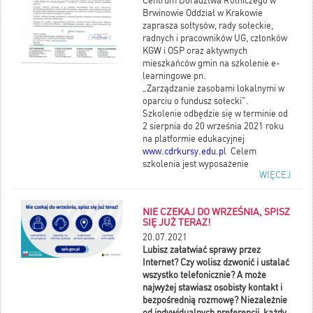
Centrum Doradztwa Rolniczego w
Brwinowie Oddział w Krakowie
zaprasza sołtysów, rady sołeckie,
radnych i pracowników UG, członków
KGW i OSP oraz aktywnych
mieszkańców gmin na szkolenie e-
learningowe pn.
„Zarządzanie zasobami lokalnymi w
oparciu o fundusz sołecki".
Szkolenie odbędzie się w terminie od
2 sierpnia do 20 września 2021 roku
na platformie edukacyjnej
www.cdrkursy.edu.p
l
Celem
szkolenia jest wyposażenie
WIĘCEJ
uczestników w wiedzę potrzebną do
wykorzystania w procesach rozwoju
lokalnego w oparciu o fundusz
NIE CZEKAJ DO WRZEŚNIA, SPISZ
sołecki.
SIĘ JUŻ TERAZ!
Udział w szkoleniu jest
20.07.2021
bezpłatny.
Rekrutacja na
Lubisz załatwiać sprawy przez
szkolenie trwa
od 19 lipca do 6
Internet? Czy wolisz dzwonić i ustalać
września 2021 roku. Szczegóły w
wszystko telefonicznie? A może
rozwinieciu wiadomości.
najwyżej stawiasz osobisty kontakt i
bezpośrednią rozmowę? Niezależnie
od indywidualnych preferencji, każdy