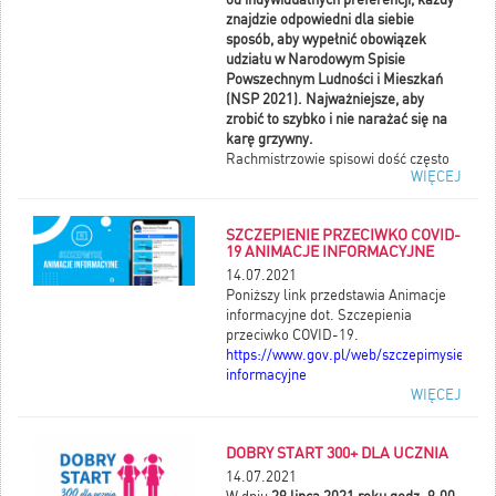
znajdzie odpowiedni dla siebie
sposób, aby wypełnić obowiązek
udziału w Narodowym Spisie
Powszechnym Ludności i Mieszkań
(NSP 2021). Najważniejsze, aby
zrobić to szybko i nie narażać się na
karę grzywny.
Rachmistrzowie spisowi dość często
WIĘCEJ
spotykają się z odmową od osób,
które twierdzą, że mają na to czas do
30 września. Jest to rzeczywiście
SZCZEPIENIE PRZECIWKO COVID-
termin końcowy NSP 2021, ale
19 ANIMACJE INFORMACYJNE
kontakt od rachmistrza oznacza, że
14.07.2021
nie można już czekać dłużej i należy
Poniższy link przedstawia Animacje
spisać się z jego pomocą.
informacyjne dot. Szczepienia
Osoby, do których rachmistrz jeszcze
przeciwko COVID-19.
nie dotarł, powinny z kolei pamiętać,
https://www.gov.pl/web/szczepimysie/ani
że wygodniej spisać się samemu i
informacyjne
warto to zrobić jak najszybciej.
WIĘCEJ
Czekanie ze spisem do końca
września może zakończyć się tym, że
ostatecznie zapomni się o tym
DOBRY START 300+ DLA UCZNIA
obowiązku.
14.07.2021