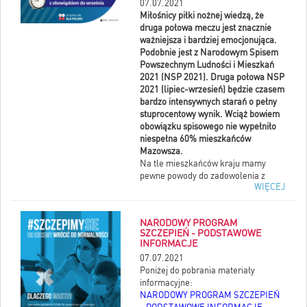
07.07.2021
Nagrodzone prace będą mogły być
Miłośnicy piłki nożnej wiedzą, że
wydane w postaci książkowej w
druga połowa meczu jest znacznie
Wydawnictwie Naukowym Scholar.
ważniejsza i bardziej emocjonująca.
TERMIN NADSYŁANIA PRAC MIJA
Podobnie jest z Narodowym Spisem
31 LIPCA 2021 R.
Powszechnym Ludności i Mieszkań
2021 (NSP 2021). Druga połowa NSP
2021 (lipiec-wrzesień) będzie czasem
bardzo intensywnych starań o pełny
stuprocentowy wynik. Wciąż bowiem
obowiązku spisowego nie wypełniło
niespełna 60% mieszkańców
Mazowsza.
Na tle mieszkańców kraju mamy
pewne powody do zadowolenia z
WIĘCEJ
naszej postawy. Obowiązek spisowy
wypełniło ponad 2 miliony
mieszkańców, a z odsetkiem
NARODOWY PROGRAM
spisanych osób na poziomie ponad
SZCZEPIEŃ - PODSTAWOWE
40%, Mazowsze zajmuje pozycję
INFORMACJE
wicelidera – lepsze jest tylko
07.07.2021
znacznie mniejsze województwo
Poniżej do pobrania materiały
opolskie.
informacyjne:
NARODOWY PROGRAM SZCZEPIEŃ