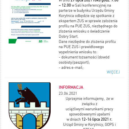
W dniu
29 lipca 2021 roku godz. 9.00
– 12.00
w Sali konferencyjnej na
parterze w budynku Urzędu Gminy
Korytnica odbędzie się spotkanie z
ekspertem ZUS w sprawie założenia
profilu na PUE ZUS, niezbędnego do
złożenia wniosku o świadczenie
Dobry Start.
Dane niezbędne do złożenia profilu
na PUE ZUS i prawidłowego
wypełnienia wniosku to:
- dokument tożsamości (dowód
osobisty/paszport);
- adres e-mail;
WIĘCEJ
- numer telefonu;
- dane dziecka (PESEL);
- nazwa i adres szkoły dziecka;
INFORMACJA
- numer rachunku bankowego.
Osoby zainteresowane proszone są o
23.06.2021
zabranie ze sobą powyższych danych.
Uprzejmie informujemy, że w
związku z
uciążliwymi warunkami pracy
spowodowanymi upałami
w dniach
12-16 lipca 2021 r.
Urząd Gminy w Korytnicy, GOPS i