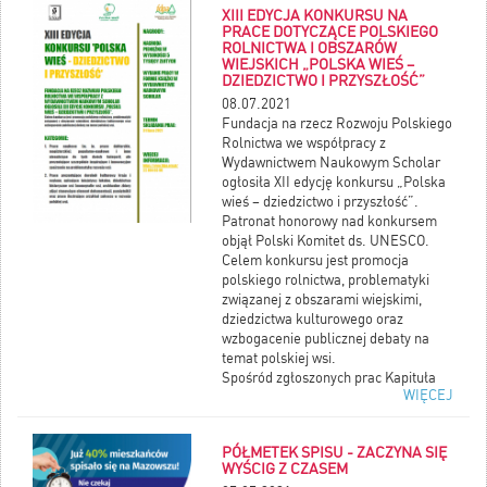
Odpocznij na Mazowszu –
XIII EDYCJA KONKURSU NA
Aktywnie;
PRACE DOTYCZĄCE POLSKIEGO
ROLNICTWA I OBSZARÓW
Odpocznij na Mazowszu – z
WIEJSKICH „POLSKA WIEŚ –
pasją;
DZIEDZICTWO I PRZYSZŁOŚĆ”
Odpocznij na Mazowszu – z
08.07.2021
Kul
Fundacja na rzecz Rozwoju Polskiego
Rolnictwa we współpracy z
Co zrobić, aby wygrać w
Wydawnictwem Naukowym Scholar
konkursie?
ogłosiła XII edycję konkursu „Polska
Wystarczy zrobić zdjęcie nawiązujące
wieś – dziedzictwo i przyszłość”.
do tegorocznego tematu konkursu
Patronat honorowy nad konkursem
„Odpocznij na Mazowszu” w jednej z
objął Polski Komitet ds. UNESCO.
kategorii konkursowych. Będziemy
Celem konkursu jest promocja
zwracać uwagę na treść oraz jakość
polskiego rolnictwa, problematyki
nadesłanych zdjęć. Prace
związanej z obszarami wiejskimi,
konkursowe oceni Jury Konkursu.
dziedzictwa kulturowego oraz
wzbogacenie publicznej debaty na
temat polskiej wsi.
Spośród zgłoszonych prac Kapituła
WIĘCEJ
Konkursowa wybierze dwa
wyróżniające się opracowania.
Zwycięzca w każdej z kategorii
PÓŁMETEK SPISU - ZACZYNA SIĘ
otrzyma nagrodę pieniężną w
WYŚCIG Z CZASEM
wysokości 5 tysięcy złotych.