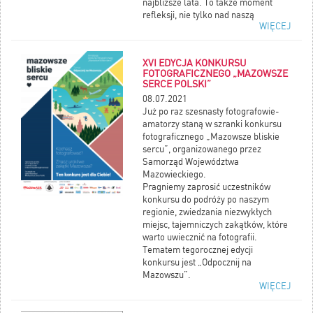
najbliższe lata. To także moment
refleksji, nie tylko nad naszą
WIĘCEJ
przyszłością, ale również naszego
kraju oraz miejsca, w którym
mieszkamy: naszej gminy, miasta lub
XVI EDYCJA KONKURSU
wsi. To właśnie w oparciu o dane
FOTOGRAFICZNEGO „MAZOWSZE
przekazywane w spisie będą
SERCE POLSKI”
podejmowane decyzje dotyczące
08.07.2021
przyszłości i rozwoju Twojej
Już po raz szesnasty fotografowie-
miejscowości, mające w konsekwencji
amatorzy staną w szranki konkursu
wpływ m.in. na jakość Twojego życia.
fotograficznego „Mazowsze bliskie
Dlatego spis jest tak ważny i należy
sercu”, organizowanego przez
wziąć w nim udział!
Samorząd Województwa
Mazowieckiego.
Pragniemy zaprosić uczestników
konkursu do podróży po naszym
regionie, zwiedzania niezwykłych
miejsc, tajemniczych zakątków, które
warto uwiecznić na fotografii.
Tematem tegorocznej edycji
konkursu jest „Odpocznij na
Mazowszu”.
WIĘCEJ
Konkurs będzie przeprowadzony w
następujących kategoriach: