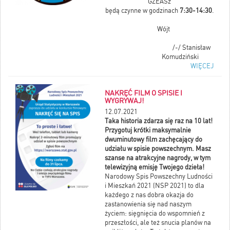
GZEASz
będą czynne w godzinach
7:30-14:30
.
Wójt
/-/ Stanisław
Komudziński
WIĘCEJ
NAKRĘĆ FILM O SPISIE I
WYGRYWAJ!
12.07.2021
Taka historia zdarza się raz na 10 lat!
Przygotuj krótki maksymalnie
dwuminutowy film zachęcający do
udziału w spisie powszechnym. Masz
szanse na atrakcyjne nagrody, w tym
telewizyjną emisję Twojego dzieła!
Narodowy Spis Powszechny Ludności
i Mieszkań 2021 (NSP 2021) to dla
każdego z nas dobra okazja do
zastanowienia się nad naszym
życiem: sięgnięcia do wspomnień z
przeszłości, ale też snucia planów na